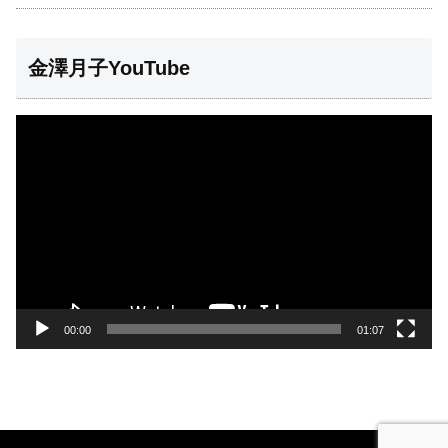
金澤月子YouTube
動
画
プ
レ
ー
ヤ
ー
00:00
01:07