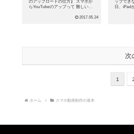
のアップロードの仕方】 スマホか
ップでき
らYouTubeのアップって 難しいと
日、iPad
思っていませんか? アプリを入れ
ードが 
れば とても簡単です。 長い動画が
りました
2017.05.24
アップできない方も必見です。 ま
エラーに
ず、アプリを2つ入れてください...
動画をアッ
次
1
ホーム
スマホ動画制作の基本