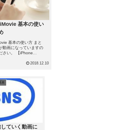
e iMovie 基本の使い
め
iMovie 基本の使い方 まと
方が動画になっていますの
さい。 【iPhone
 基本の操作】 ・「プロジェ
タップし「＋」をタップ
2018.12.10
「ムービー」をタップ ・
写真を選びム...
基本
信していく動画に