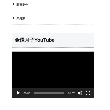
動画制作
未分類
金澤月子YouTube
動
画
プ
レ
ー
00:00
01:07
ヤ
ー