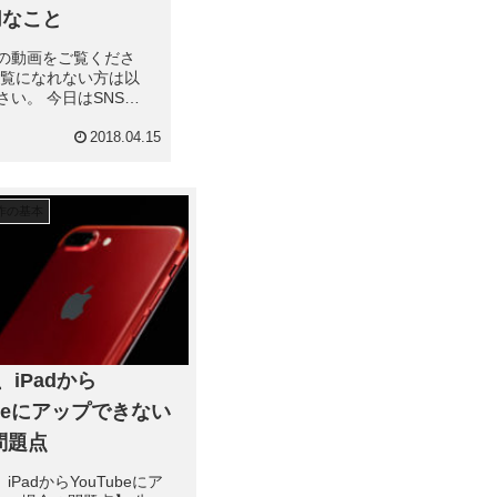
切なこと
の動画をご覧くださ
ご覧になれない方は以
さい。 今日はSNSで
ていくうえで 大切な
したいと思います。
2018.04.15
撮らなくても結構で
はプロではないので、
く...
作の基本
e、iPadから
ubeにアップできない
問題点
、iPadからYouTubeにア