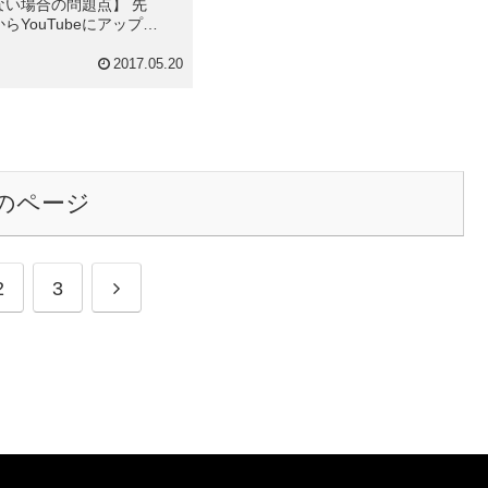
ない場合の問題点】 先
からYouTubeにアップロ
出来ないというご相談があ
。 なんども試したけど、
2017.05.20
なってしまうとのことで
プロードできないと...
のページ
次
2
3
へ