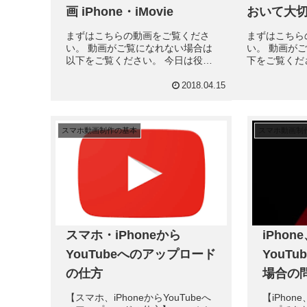
画 iPhone・iMovie
おいて大
まずはこちらの動画をご覧くださ
まずはこちら
い。 動画がご覧になれない場合は
い。 動画が
以下をご覧ください。 今日は役に
下をご覧くだ
立つ動画についてお話ししたいと
動画を発信し
思います。 お客様にとって役に立
ことをお話し
2018.04.15
つ 「これを見たい！」と思う動画
凝った動画は
は、 やはりお客様の問題解決につ
す。 皆さん
ながる動画です。 例...
簡単な動画をた
スマホ動画制作の基本
スマホ動画制
スマホ・iPhoneから
iPhon
YouTubeへのアップロード
YouT
の仕方
場合の
【スマホ、iPhoneからYouTubeへ
【iPhone