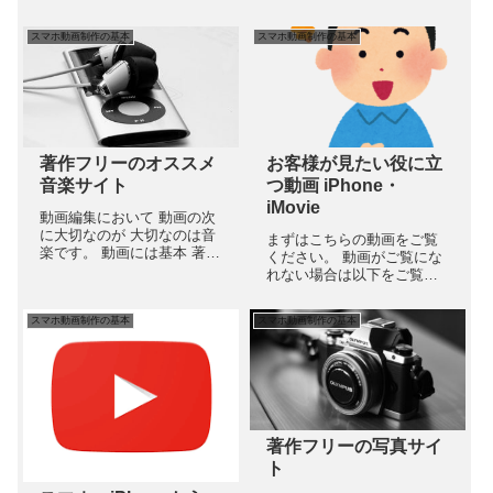
さい。 今日はSNSで動画を
をタップ ・使う動画、写真
発信していくうえで 大切な
を選びム...
スマホ動画制作の基本
スマホ動画制作の基本
ことをお話ししたいと思い
ます。 凝った動画は撮らな
くても結構です。 皆さんは
プロではないので、 簡単な
動画をたく...
著作フリーのオススメ
お客様が見たい役に立
音楽サイト
つ動画 iPhone・
iMovie
動画編集において 動画の次
に大切なのが 大切なのは音
まずはこちらの動画をご覧
楽です。 動画には基本 著作
ください。 動画がご覧にな
権のあるものは使えませ
れない場合は以下をご覧く
ん。 iMovieにもVivaVideo
ださい。 今日は役に立つ動
にも著作フリーの音楽が あ
画についてお話ししたいと
スマホ動画制作の基本
スマホ動画制作の基本
りますが イメージに合わな
思います。 お客様にとって
いこともあります。 それで
役に立つ 「これを見た
オススメなのが 著...
い！」と思う動画は、 やは
りお客様の問題解決につな
がる動画です。 例...
著作フリーの写真サイ
ト