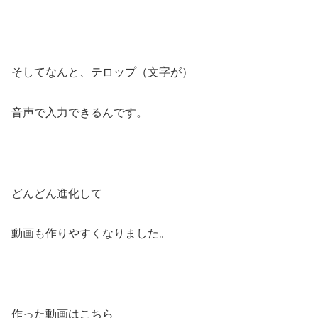
そしてなんと、テロップ（文字が）
音声で入力できるんです。
どんどん進化して
動画も作りやすくなりました。
作った動画はこちら