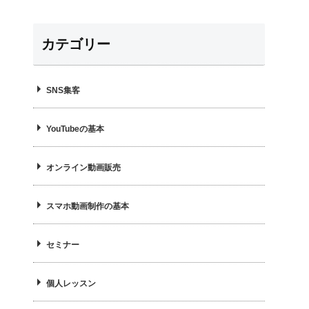
カテゴリー
SNS集客
YouTubeの基本
オンライン動画販売
スマホ動画制作の基本
セミナー
個人レッスン