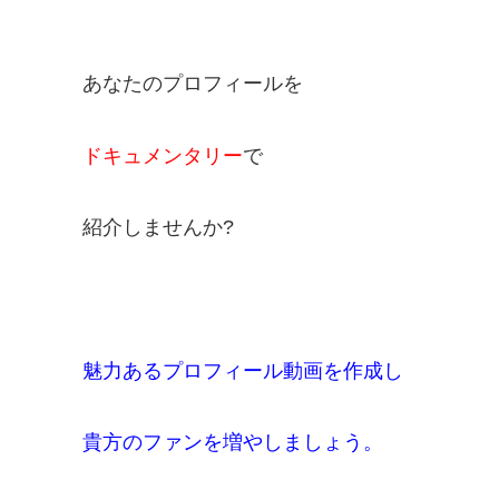
あなたのプロフィールを
ドキュメンタリー
で
紹介しませんか?
魅力あるプロフィール動画を作成し
貴方のファンを増やしましょう。