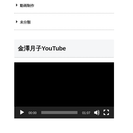
動画制作
未分類
金澤月子YouTube
動
画
プ
レ
ー
00:00
01:07
ヤ
ー