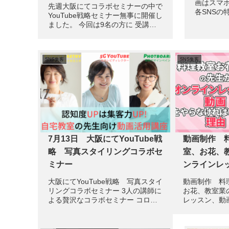
画はスマ
先週大阪にてコラボセミナーの中で
各SNSの
YouTube戦略セミナー無事に開催し
していきま
ました。 今回は9名の方に 受講い
セミナーは
ただきました。 初めてのYouTube
時代に 動
戦略ということで 全てスマホ1台で
っています
行います。 まずはSNS集客の概要
画を...
SNS集客
SNS集客
を知って その中でなんでyo...
7月13日 大阪にてYouTube戦
動画制作 
略 写真スタイリングコラボセ
室、お花、
ミナー
ンラインレ
なくてはい
大阪にてYouTube戦略 写真スタイ
動画制作 料
リングコラボセミナー 3人の講師に
お花、教室業
よる贅沢なコラボセミナー コロナ
レッスン、動
の時代に 動画スキルは必須になり
ないわけ ま
ました。 まだYouTubeを始めてい
い コロナは
ない方 動画ができなくても スマホ
ってきて 対