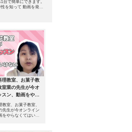
ホ1台で簡単にできます。
特性を知って 動画を発信
しょう。 SNS動画活用
 こちらから SNS集客の
画制作が必要なのはわか
よね ホームページに動
料理教室、お菓子教
教室業の先生が今オ
ッスン、動画をやら
けないわけ
理教室、お菓子教室、
の先生が今オンライン
画をやらなくてはいけ
ずは動画をご覧くださ
これから先もまた流行
面レッスンの難しい時