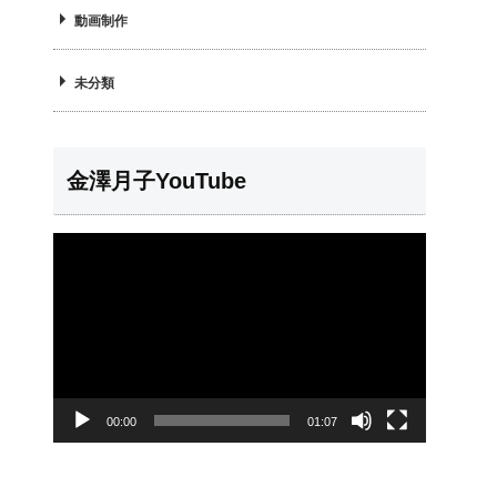
動画制作
未分類
金澤月子YouTube
動
画
プ
レ
ー
00:00
01:07
ヤ
ー