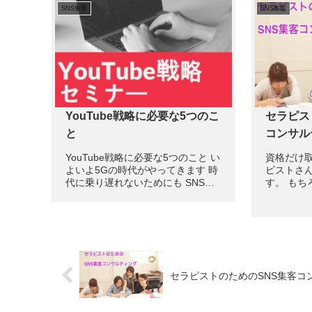
SNS集客
SNS集客
1台で動画を作り サムネイルも作...
期が来ると思
くてもインフル
YouTube戦略に必要な5つのこ
セラピス
と
コンサル
YouTube戦略に必要な5つのこと い
資格だけ取
よいよ5Gの時代がやってきます 時
ピストさん
代に乗り遅れないためにも SNS集
す。 もち
客には動画が必須の時代になってき
に 資格を
ます。 スマホ普及率もすごいです
す。 でも
し スマホで動画を見ない人はいな
わないと 
いのでは ないでしょうか? なぜ
るほど で
Yo...
えています。
セラピストのためのSNS集客コ