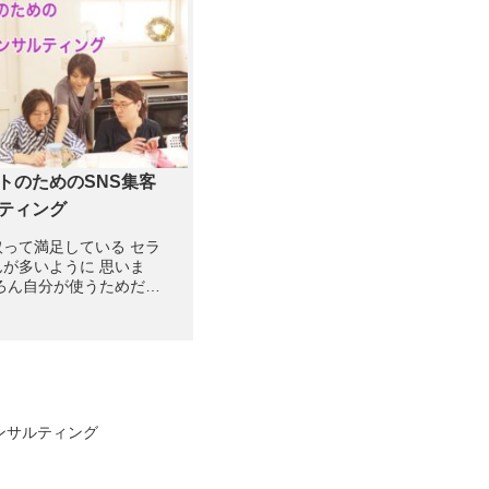
います。 コロナがな
の...
トのためのSNS集客
ティング
って満足している セラ
が多いように 思いま
ろん自分が使うためだけ
取得したなら良いんで
、せっかく取った資格使
勿体無いし 人にやればや
きるようになると私は考
 資格...
ンサルティング