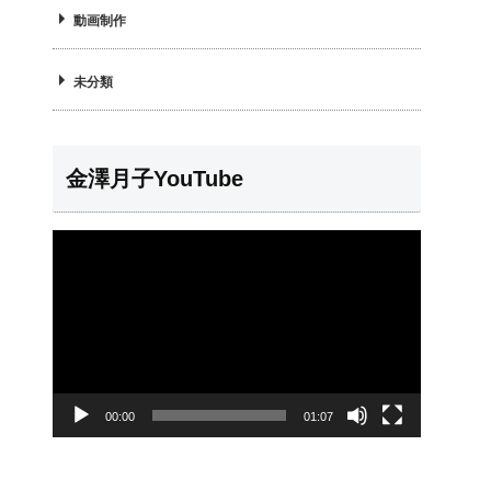
動画制作
未分類
金澤月子YouTube
動
画
プ
レ
ー
00:00
01:07
ヤ
ー