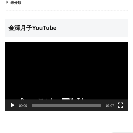
未分類
金澤月子YouTube
動
画
プ
レ
ー
ヤ
ー
00:00
01:07