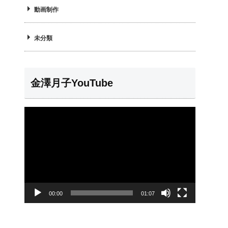
動画制作
未分類
金澤月子YouTube
動
画
プ
レ
ー
00:00
01:07
ヤ
ー