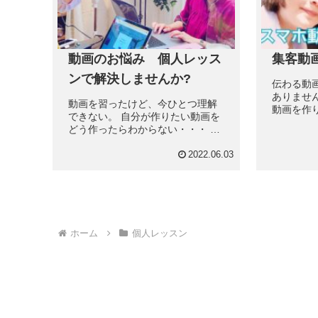
動画のお悩み 個人レッス
集客動
ンで解決しませんか?
伝わる動
ありませ
動画を習ったけど、今ひとつ理解
動画を作
できない。 自分が作りたい動画を
品にあっ
どう作ったらわからない・・・ ア
動画を ス
プリもたくさんあってどれにした
ストーリー
らわからない・・・ そんなお悩み
2022.06.03
編集 まで
を、マンツーマンのこじつレッス
やすく 一緒
ンで解決しませんか? スマホから
パソコン、ズームを使っ...
ホーム
個人レッスン