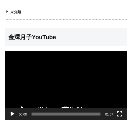
未分類
金澤月子YouTube
動
画
プ
レ
ー
ヤ
ー
00:00
01:07