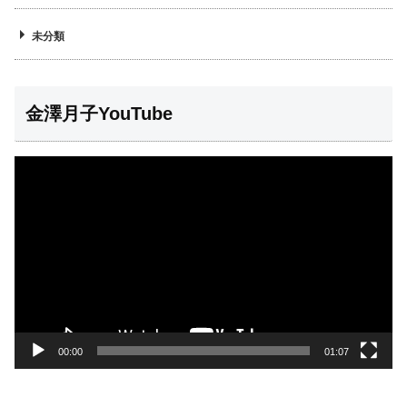
未分類
金澤月子YouTube
動
画
プ
レ
ー
ヤ
ー
00:00
01:07