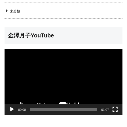
未分類
金澤月子YouTube
動
画
プ
レ
ー
ヤ
ー
00:00
01:07