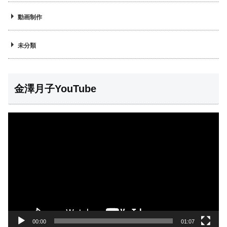
動画制作
未分類
金澤月子YouTube
動
画
プ
レ
ー
ヤ
ー
00:00
01:07