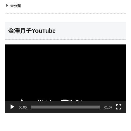
未分類
金澤月子YouTube
動
画
プ
レ
ー
ヤ
ー
00:00
01:07