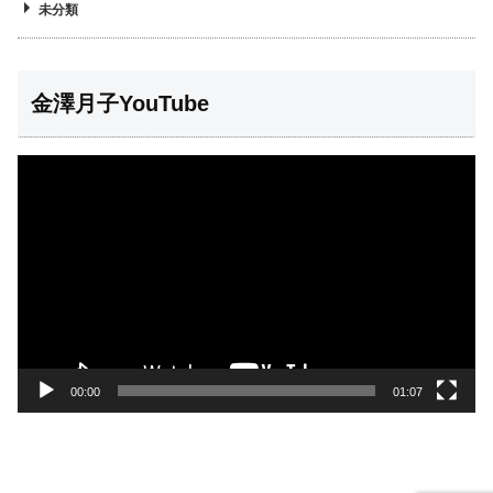
未分類
金澤月子YouTube
動
画
プ
レ
ー
ヤ
ー
00:00
01:07